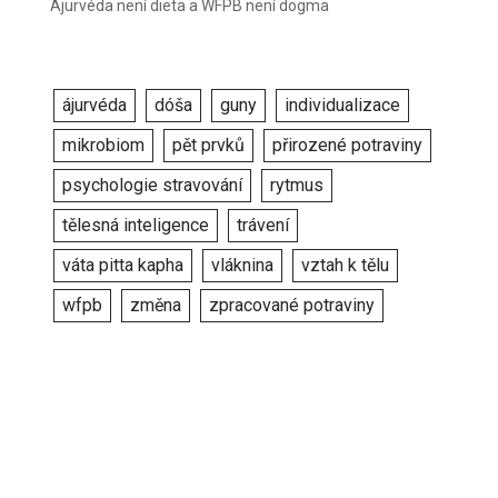
Ájurvéda není dieta a WFPB není dogma
ájurvéda
dóša
guny
individualizace
mikrobiom
pět prvků
přirozené potraviny
psychologie stravování
rytmus
tělesná inteligence
trávení
váta pitta kapha
vláknina
vztah k tělu
wfpb
změna
zpracované potraviny