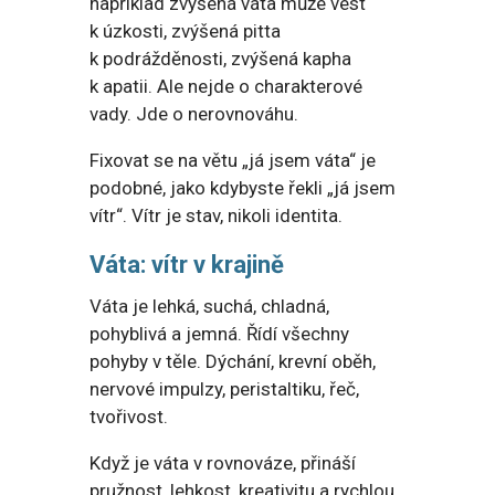
například zvýšená váta může vést
k úzkosti, zvýšená pitta
k podrážděnosti, zvýšená kapha
k apatii. Ale nejde o charakterové
vady. Jde o nerovnováhu.
Fixovat se na větu „já jsem váta“ je
podobné, jako kdybyste řekli „já jsem
vítr“. Vítr je stav, nikoli identita.
Váta: vítr v krajině
Váta je lehká, suchá, chladná,
pohyblivá a jemná. Řídí všechny
pohyby v těle. Dýchání, krevní oběh,
nervové impulzy, peristaltiku, řeč,
tvořivost.
Když je váta v rovnováze, přináší
pružnost, lehkost, kreativitu a rychlou