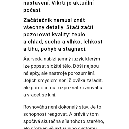
nastavení. Vikrti je aktuální
počasí.
Začátečník nemusí znát
všechny detaily. Stačí začít
pozorovat kvality: teplo
a chlad, sucho a vlhko, lehkost
a tíhu, pohyb a stagnaci.
Ájurvéda nabízí jemný jazyk, kterým
lze popsat složité tělo. Dóši nejsou
nálepky, ale nástroje porozumění.
Jejich smyslem není člověka zařadit,
ale pomoci mu rozpoznat rovnováhu
a vracet se k ní.
Rovnováha není dokonalý stav. Je to
schopnost reagovat. A právě v tom
spočívá skutečná síla tohoto starého,
ale překvapivě aktuálního systému.