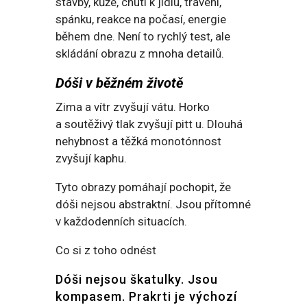
stavby, kůže, chuti k jídlu, trávení,
spánku, reakce na počasí, energie
během dne. Není to rychlý test, ale
skládání obrazu z mnoha detailů.
Dóši v běžném životě
Zima a vítr zvyšují vátu. Horko
a soutěživý tlak zvyšují pitt u. Dlouhá
nehybnost a těžká monotónnost
zvyšují kaphu.
Tyto obrazy pomáhají pochopit, že
dóši nejsou abstraktní. Jsou přítomné
v každodenních situacích.
Co si z toho odnést
Dóši nejsou škatulky. Jsou
kompasem. Prakrti je výchozí