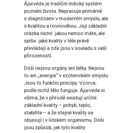
Ájurvéda je tradiční indický systém
poznání života. Nepracuje primárně
s diagnózami v moderním smyslu, ale
s kvalitou a rovnováhou. Její základní
otázka nezní: jakou nemoc máte, ale
spíše: jaké kvality v těle právě
převládají a zda jsou v souladu s vaší
přirozeností.
Dóši nejsou orgány ani látky. Nejsou
to ani „energie“ v ezoterickém smyslu.
Jsou to funkční principy. Vzorce,
podle nichž tělo funguje. Ájurvéda si
všímá, že v přírodě existují určité
základní kvality – pohyb, teplo,
stabilita – a že stejné kvality se
objevují i v lidském organismu. Dóši
jsou způsob, jak tyto kvality