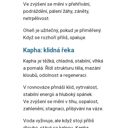
Ve zvýšení se mění v přehřívání,
podráždění, pálení žáhy, záněty,
netrpělivost.
Oheň je užitečný, pokud je přiměřený.
Když se rozhoří příliš, spaluje.
Kapha: klidná řeka
Kapha je těžká, chladná, stabilní, vlhká
a pomalá. Řídí strukturu těla, mazání
kloubů, odolnost a regeneraci.
V rovnováze přináší klid, vytrvalost,
stabilní energii a hluboký spánek.
Ve zvýšení se mění v tíhu, ospalost,
zahlenění, stagnaci, přibývání na váze.
Voda vyživuje, ale když stojí příliš
dlouho, stává se kalnou. Kapha