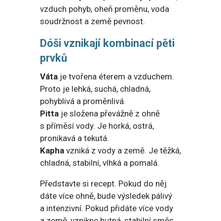
vzduch pohyb, oheň proměnu, voda
soudržnost a země pevnost.
Dóši vznikají kombinací pěti
prvků
Váta
je tvořena éterem a vzduchem.
Proto je lehká, suchá, chladná,
pohyblivá a proměnlivá.
Pitta
je složena převážně z ohně
s příměsí vody. Je horká, ostrá,
pronikavá a tekutá.
Kapha
vzniká z vody a země. Je těžká,
chladná, stabilní, vlhká a pomalá.
Představte si recept. Pokud do něj
dáte více ohně, bude výsledek pálivý
a intenzivní. Pokud přidáte více vody
a země, vznikne hutná, stabilní směs.