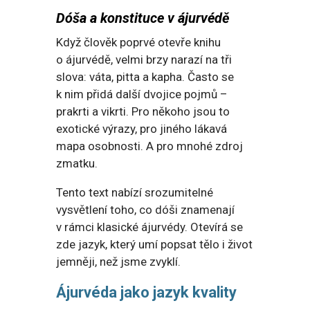
Dóša a konstituce v ájurvédě
Když člověk poprvé otevře knihu
o ájurvédě, velmi brzy narazí na tři
slova: váta, pitta a kapha. Často se
k nim přidá další dvojice pojmů –
prakrti a vikrti. Pro někoho jsou to
exotické výrazy, pro jiného lákavá
mapa osobnosti. A pro mnohé zdroj
zmatku.
Tento text nabízí srozumitelné
vysvětlení toho, co dóši znamenají
v rámci klasické ájurvédy. Otevírá se
zde jazyk, který umí popsat tělo i život
jemněji, než jsme zvyklí.
Ájurvéda jako jazyk kvality