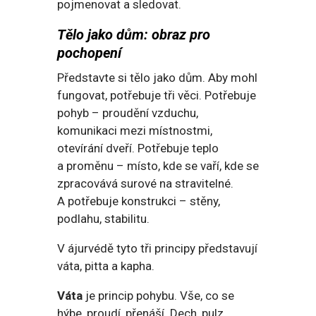
pojmenovat a sledovat.
Tělo jako dům: obraz pro
pochopení
Představte si tělo jako dům. Aby mohl
fungovat, potřebuje tři věci. Potřebuje
pohyb – proudění vzduchu,
komunikaci mezi místnostmi,
otevírání dveří. Potřebuje teplo
a proměnu – místo, kde se vaří, kde se
zpracovává surové na stravitelné.
A potřebuje konstrukci – stěny,
podlahu, stabilitu.
V ájurvédě tyto tři principy představují
váta, pitta a kapha.
Váta
je princip pohybu. Vše, co se
hýbe, proudí, přenáší. Dech, pulz,