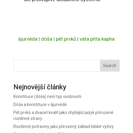
ájurvéda
|
dóša
|
pět prvků
|
váta pitta kapha
Search
Nejnovější články
Konstituce (dóša) není typ osobnosti
Dóša a konstituce v ájurvédě
Pět prvků a dvacet kvalit jako chybějící jazyk přirozené
rostlinné stravy
Rostlinné potraviny jako přirozený základ lidské výživy